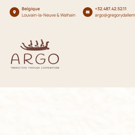
Belgique
+32.487.42.52.11
Louvain-la-Neuve & Walhain
argo@gregorydalle
Skip
to
content