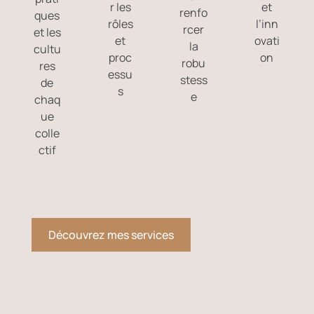
r les
et
renfo
ques
rôles
l’inn
rcer
et les
et
ovati
la
cultu
proc
on
robu
res
essu
stess
de
s
e
chaq
ue
colle
ctif
Découvrez mes services