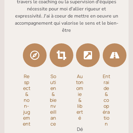
travers le coaching ou la supervision d'équipes
nécessite pour moi d'allier rigueur et
expressivité. J'ai à coeur de mettre en oeuvre un
accompagnement qui valorise le sens et le bien-
être
Re
So
Au
Ent
sp
uti
ton
rai
ect
en
om
de
&
&
ie
&
no
bie
&
co
n-
nv
lib
op
jug
eill
ert
éra
em
an
é
tio
ent
ce
n
Dé