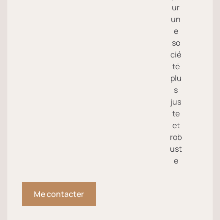
ur
un
e
so
cié
té
plu
s
jus
te
et
rob
ust
e
Me contacter