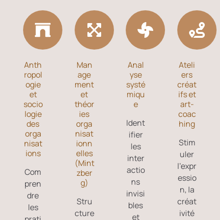
Anth
Man
Anal
Ateli
ropol
age
yse
ers
ogie
ment
systé
créat
et
et
miqu
ifs et
socio
théor
e
art-
logie
ies
coac
Ident
des
orga
hing
orga
nisat
ifier
Stim
nisat
ionn
les
ions
elles
uler
inter
(Mint
l’expr
actio
Com
zber
essio
ns
g)
pren
n, la
invisi
dre
Stru
créat
bles
les
cture
ivité
et
prati