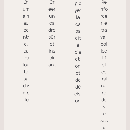
L'h
Cr
Re
plo
um
éer
nfo
yer
ain
un
rce
la
au
ca
r le
ca
ce
dre
tra
pa
ntr
sûr
vail
cit
e,
et
col
é
da
ins
lec
d'a
ns
pir
tif
cti
tou
ant
et
on
te
co
et
sa
nst
de
div
rui
dé
ers
re
cisi
ité
de
on
s
ba
ses
po