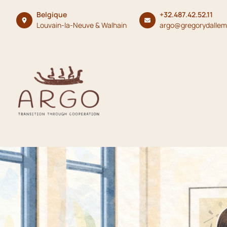
Belgique
+32.487.42.52.11
Louvain-la-Neuve & Walhain
argo@gregorydalle
Skip
to
content