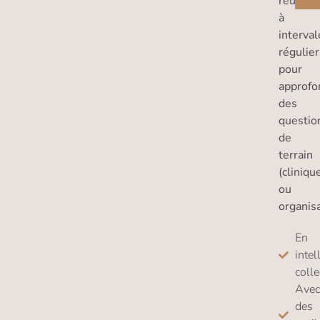
réunion
à
interval
régulier
pour
approfo
des
questio
de
terrain
(cliniqu
ou
organis
En
intel
colle
Avec
des