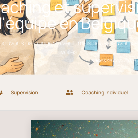
aching et supervis
d'équipe en Belgiqu
ouvons pas diriger le vent, mais nous pouvons a
voiles
sagesse populaire
Supervision
Coaching individuel